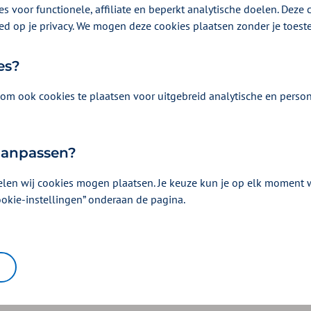
s voor functionele, affiliate en beperkt analytische doelen. Deze c
ed op je privacy. We mogen deze cookies plaatsen zonder je toes
Je vraagt deze aan bij
DigiD
.
es?
om ook cookies te plaatsen voor uitgebreid analytische en person
 aanpassen?
elen wij cookies mogen plaatsen. Je keuze kun je op elk moment wi
ookie-instellingen” onderaan de pagina.
Lukt het om in te loggen?
Ja
Nee