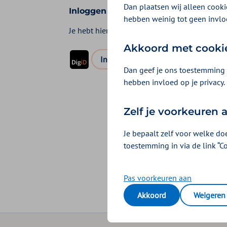
Dan plaatsen wij alleen cookie
Inloggen voor iemand anders
hebben weinig tot geen invlo
Je hebt hiervoor een
DigiD machtiging
nodig. 
Akkoord met cooki
logo digid
Inloggen met DigiD machtiging
Dan geef je ons toestemming 
hebben invloed op je privacy.
Zelf je voorkeuren
Je bepaalt zelf voor welke do
toestemming in via de link “C
Pas voorkeuren aan
Akkoord
Weigeren