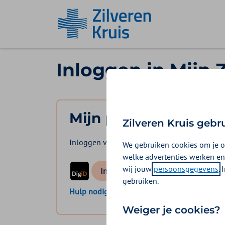
Ga naar de homepage
Inloggen in Mijn 
Mijn polis
Zilveren Kruis gebr
Inloggen voor mijzelf en eventuele meeverze
We gebruiken cookies om je o
welke advertenties werken en
wij jouw
persoonsgegevens
.
logo digid
Inloggen Mijn Zilveren Kruis
gebruiken.
Hulp nodig bij het inloggen?
Weiger je cookies?