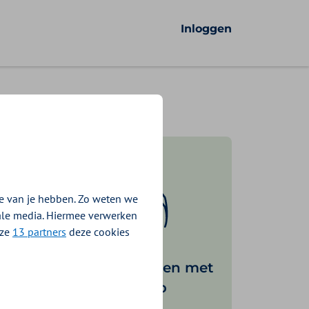
Inloggen
e van je hebben. Zo weten we
iale media. Hiermee verwerken
nze
13 partners
deze cookies
Fijner inloggen met
de DigiD app