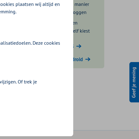
ookies plaatsen wij altijd en
De makkelijkste manier
temming.
om veilig in te loggen
Inloggen met een
pincode die je zelf kiest
alisatiedoelen. Deze cookies
Download voor iOS
Download voor Android
jzigen. Of trek je