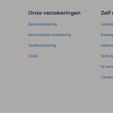
Onze verzekeringen
Zelf
Basisverzekering
Gezins
Aanvullende verzekering
Kraamp
Tandverzekering
Geboor
ZieZo
Verhui
Ik wor
Samen