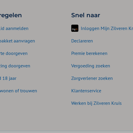
 regelen
Snel naar
lid aanmelden
Inloggen Mijn Zilveren Kr
akket aanvragen
Declareren
te doorgeven
Premie berekenen
zing doorgeven
Vergoeding zoeken
d 18 jaar
Zorgverlener zoeken
wonen of trouwen
Klantenservice
Werken bij Zilveren Kruis