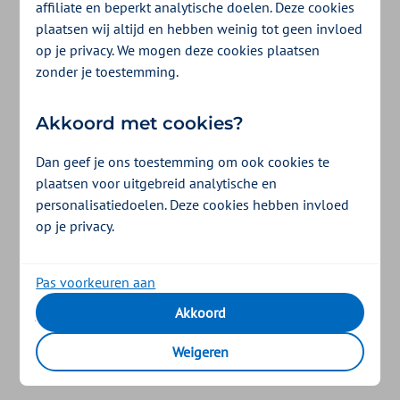
affiliate en beperkt analytische doelen. Deze cookies
plaatsen wij altijd en hebben weinig tot geen invloed
op je privacy. We mogen deze cookies plaatsen
zonder je toestemming.
Akkoord met cookies?
Dan geef je ons toestemming om ook cookies te
plaatsen voor uitgebreid analytische en
personalisatiedoelen. Deze cookies hebben invloed
op je privacy.
Zelf je voorkeuren aanpassen?
Pas voorkeuren aan
Akkoord
Je bepaalt zelf voor welke doelen wij cookies mogen
plaatsen. Je keuze kun je op elk moment wijzigen. Of
Weigeren
trek je toestemming in via de link “Cookie-
instellingen” onderaan de pagina.