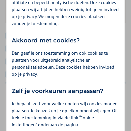
affiliate en beperkt analytische doelen. Deze cookies
Bekijk het tandvergoedingenoverzicht
plaatsen wij altijd en hebben weinig tot geen invloed
op je privacy. We mogen deze cookies plaatsen
zonder je toestemming.
Filter op:
Filter op:
Filter op:
Alle vergoedingen
Alternatief
Buitenland
Akkoord met cookies?
Filter op:
Filter op:
Fysio- en oefentherapie
Gezond en Fitbundel
Dan geef je ons toestemming om ook cookies te
plaatsen voor uitgebreid analytische en
Filter op:
Filter op:
Gezonder Leven
Horen en spreken
personalisatiedoelen. Deze cookies hebben invloed
op je privacy.
Meer vergoedingen
Zelf je voorkeuren aanpassen?
Kies jouw collectiviteit
Je bepaalt zelf voor welke doelen wij cookies mogen
plaatsen. Je keuze kun je op elk moment wijzigen. Of
trek je toestemming in via de link “Cookie-
Allianties
Sporters
Onderwijs
instellingen” onderaan de pagina.