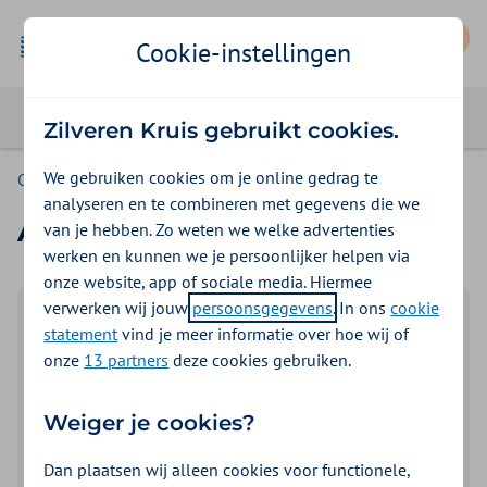
Mijn Zilveren Kruis
Cookie-instellingen
Zilveren Kruis gebruikt cookies.
We gebruiken cookies om je online gedrag te
Consumenten
analyseren en te combineren met gegevens die we
Alle vergoedingen 2026
van je hebben. Zo weten we welke advertenties
werken en kunnen we je persoonlijker helpen via
onze website, app of sociale media. Hiermee
verwerken wij jouw
persoonsgegevens
. In ons
cookie
Zoek een vergoeding
statement
vind je meer informatie over hoe wij of
onze
13 partners
deze cookies gebruiken.
Top 25
Zoeken
Verwijder filter:
Weiger je cookies?
Benieuwd naar jouw tandartsvergoeding?
Bekijk eenvoudig en snel wat je bij de tandarts
Dan plaatsen wij alleen cookies voor functionele,
vergoed krijgt. Handig in één overzicht!