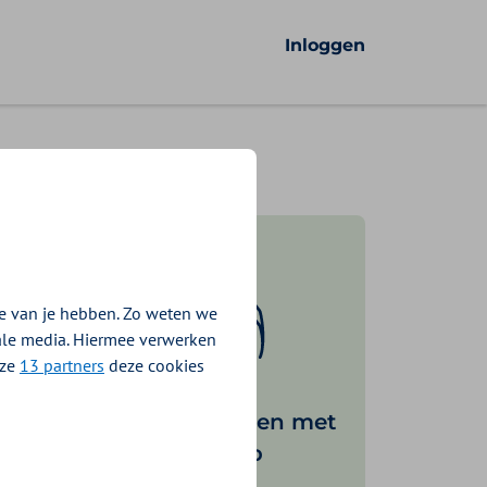
Inloggen
e van je hebben. Zo weten we
iale media. Hiermee verwerken
nze
13 partners
deze cookies
Fijner inloggen met
de DigiD app