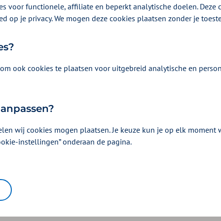
s voor functionele, affiliate en beperkt analytische doelen. Deze c
ed op je privacy. We mogen deze cookies plaatsen zonder je toes
Je vraagt deze aan bij
DigiD
.
es?
om ook cookies te plaatsen voor uitgebreid analytische en person
 aanpassen?
elen wij cookies mogen plaatsen. Je keuze kun je op elk moment wi
ookie-instellingen” onderaan de pagina.
Lukt het om in te loggen?
Ja
Nee