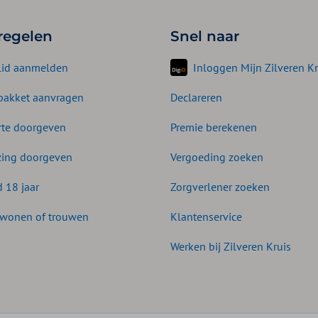
 regelen
Snel naar
lid aanmelden
Inloggen Mijn Zilveren Kr
akket aanvragen
Declareren
te doorgeven
Premie berekenen
zing doorgeven
Vergoeding zoeken
d 18 jaar
Zorgverlener zoeken
wonen of trouwen
Klantenservice
Werken bij Zilveren Kruis