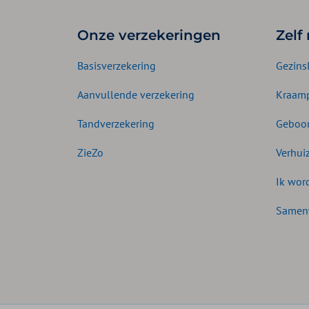
Onze verzekeringen
Zelf
Basisverzekering
Gezins
Aanvullende verzekering
Kraamp
Tandverzekering
Geboor
ZieZo
Verhui
Ik wor
Samen