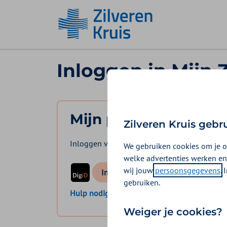
Ga naar de homepage
Inloggen in Mijn 
Mijn polis
Zilveren Kruis gebr
Inloggen voor mijzelf en eventuele meeverze
We gebruiken cookies om je o
welke advertenties werken en
wij jouw
persoonsgegevens
.
logo digid
Inloggen Mijn Zilveren Kruis
gebruiken.
Hulp nodig bij het inloggen?
Weiger je cookies?