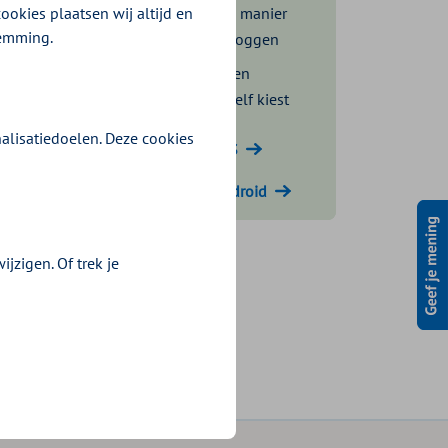
ookies plaatsen wij altijd en
De makkelijkste manier
temming.
om veilig in te loggen
Inloggen met een
pincode die je zelf kiest
alisatiedoelen. Deze cookies
Download voor iOS
Download voor Android
jzigen. Of trek je