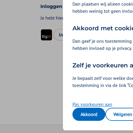
Dan plaatsen wij alleen cookie
Inloggen voor iemand anders
hebben weinig tot geen invlo
Je hebt hiervoor een
DigiD machtiging
nodig. 
Akkoord met cooki
logo digid
Inloggen met DigiD machtiging
Dan geef je ons toestemming 
hebben invloed op je privacy.
Zelf je voorkeuren
Je bepaalt zelf voor welke do
toestemming in via de link “C
Pas voorkeuren aan
Akkoord
Weigeren