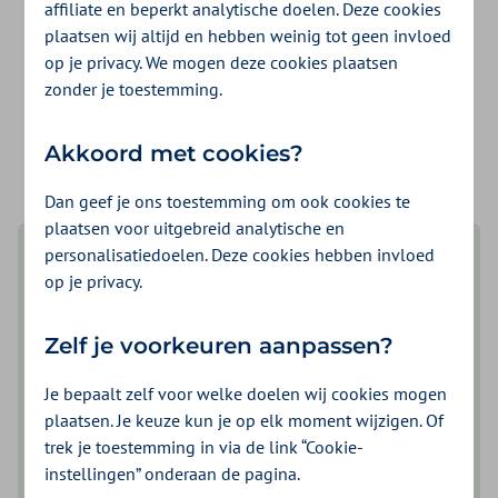
affiliate en beperkt analytische doelen. Deze cookies
Inloggen voor iemand anders
plaatsen wij altijd en hebben weinig tot geen invloed
Je hebt hiervoor een
DigiD machtiging
nodig. Je
op je privacy. We mogen deze cookies plaatsen
vraagt deze aan bij
DigiD
.
zonder je toestemming.
logo digid
Inloggen met DigiD machtiging
Akkoord met cookies?
Dan geef je ons toestemming om ook cookies te
plaatsen voor uitgebreid analytische en
personalisatiedoelen. Deze cookies hebben invloed
op je privacy.
Zelf je voorkeuren aanpassen?
Je bepaalt zelf voor welke doelen wij cookies mogen
plaatsen. Je keuze kun je op elk moment wijzigen. Of
Fijner inloggen met de DigiD app
trek je toestemming in via de link “Cookie-
instellingen” onderaan de pagina.
De makkelijkste manier om veilig in te loggen