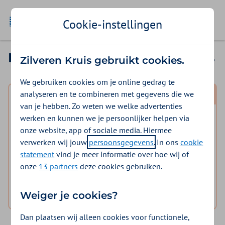
Ga naar de homepage
Cookie-instellingen
Inloggen in Mijn Zilveren Kruis
Zilveren Kruis gebruikt cookies.
We gebruiken cookies om je online gedrag te
analyseren en te combineren met gegevens die we
Mijn polis
van je hebben. Zo weten we welke advertenties
werken en kunnen we je persoonlijker helpen via
Inloggen voor mijzelf en eventuele meeverzekerde
onze website, app of sociale media. Hiermee
gezinsleden.
verwerken wij jouw
persoonsgegevens
. In ons
cookie
statement
vind je meer informatie over hoe wij of
logo digid
Inloggen Mijn Zilveren Kruis
onze
13 partners
deze cookies gebruiken.
Hulp nodig bij het inloggen?
Weiger je cookies?
Dan plaatsen wij alleen cookies voor functionele,