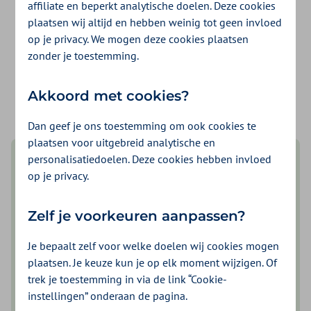
affiliate en beperkt analytische doelen. Deze cookies
Inloggen voor iemand anders
plaatsen wij altijd en hebben weinig tot geen invloed
Je hebt hiervoor een
DigiD machtiging
nodig. Je
op je privacy. We mogen deze cookies plaatsen
vraagt deze aan bij
DigiD
.
zonder je toestemming.
logo digid
Inloggen met DigiD machtiging
Akkoord met cookies?
Dan geef je ons toestemming om ook cookies te
plaatsen voor uitgebreid analytische en
personalisatiedoelen. Deze cookies hebben invloed
op je privacy.
Zelf je voorkeuren aanpassen?
Je bepaalt zelf voor welke doelen wij cookies mogen
plaatsen. Je keuze kun je op elk moment wijzigen. Of
Fijner inloggen met de DigiD app
trek je toestemming in via de link “Cookie-
instellingen” onderaan de pagina.
De makkelijkste manier om veilig in te loggen