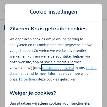
Ga naar de homepage
Cookie-instellingen
Inloggen in Mijn Zilveren Kruis
Zilveren Kruis gebruikt cookies.
We gebruiken cookies om je online gedrag te
analyseren en te combineren met gegevens die we
Mijn polis
van je hebben. Zo weten we welke advertenties
werken en kunnen we je persoonlijker helpen via
Inloggen voor mijzelf en eventuele meeverzekerde
onze website, app of sociale media. Hiermee
gezinsleden.
verwerken wij jouw
persoonsgegevens
. In ons
cookie
statement
vind je meer informatie over hoe wij of
logo digid
Inloggen Mijn Zilveren Kruis
onze
13 partners
deze cookies gebruiken.
Hulp nodig bij het inloggen?
Weiger je cookies?
Dan plaatsen wij alleen cookies voor functionele,