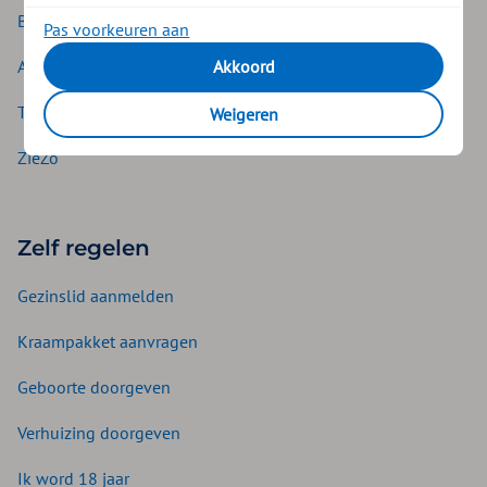
Basisverzekering
Pas voorkeuren aan
Akkoord
Aanvullende verzekering
Tandverzekering
Weigeren
ZieZo
Zelf regelen
Gezinslid aanmelden
Kraampakket aanvragen
Geboorte doorgeven
Verhuizing doorgeven
Ik word 18 jaar