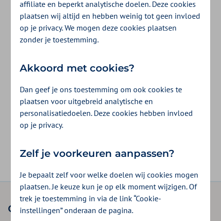
affiliate en beperkt analytische doelen. Deze cookies
Inloggen voor iemand anders
plaatsen wij altijd en hebben weinig tot geen invloed
Je hebt hiervoor een
DigiD machtiging
nodig. Je
op je privacy. We mogen deze cookies plaatsen
vraagt deze aan bij
DigiD
.
zonder je toestemming.
logo digid
Inloggen met DigiD machtiging
Akkoord met cookies?
Dan geef je ons toestemming om ook cookies te
plaatsen voor uitgebreid analytische en
personalisatiedoelen. Deze cookies hebben invloed
Lukt het om in te loggen?
op je privacy.
Ja
Nee
Zelf je voorkeuren aanpassen?
Je bepaalt zelf voor welke doelen wij cookies mogen
plaatsen. Je keuze kun je op elk moment wijzigen. Of
trek je toestemming in via de link “Cookie-
Onze verzekeringen
instellingen” onderaan de pagina.