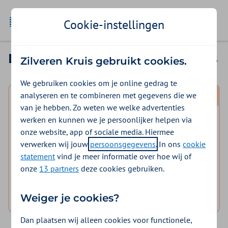
Ga naar de homepage
Cookie-instellingen
Inloggen in Mijn Zilveren Kruis
Zilveren Kruis gebruikt cookies.
We gebruiken cookies om je online gedrag te
analyseren en te combineren met gegevens die we
Mijn polis
van je hebben. Zo weten we welke advertenties
werken en kunnen we je persoonlijker helpen via
Inloggen voor mijzelf en eventuele meeverzekerde
onze website, app of sociale media. Hiermee
gezinsleden.
verwerken wij jouw
persoonsgegevens
. In ons
cookie
statement
vind je meer informatie over hoe wij of
logo digid
Inloggen Mijn Zilveren Kruis
onze
13 partners
deze cookies gebruiken.
Hulp nodig bij het inloggen?
Weiger je cookies?
Dan plaatsen wij alleen cookies voor functionele,