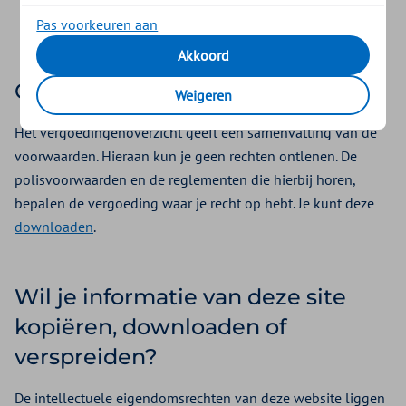
niet verantwoordelijk voor de inhoud.
Pas voorkeuren aan
Akkoord
Online vergoedingenoverzicht
Weigeren
Het vergoedingenoverzicht geeft een samenvatting van de
voorwaarden. Hieraan kun je geen rechten ontlenen. De
polisvoorwaarden en de reglementen die hierbij horen,
bepalen de vergoeding waar je recht op hebt. Je kunt deze
downloaden
.
Wil je informatie van deze site
kopiëren, downloaden of
verspreiden?
De intellectuele eigendomsrechten van deze website liggen