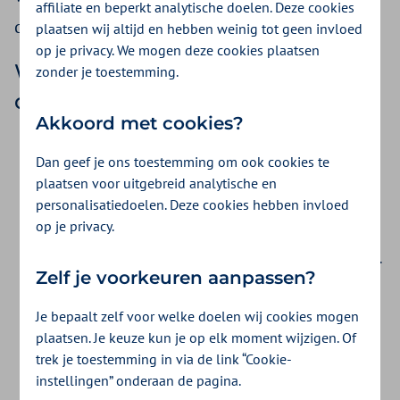
affiliate en beperkt analytische doelen. Deze cookies
daarom niet.
plaatsen wij altijd en hebben weinig tot geen invloed
op je privacy. We mogen deze cookies plaatsen
We maken voorwaarden volgens
zonder je toestemming.
de regels van de wet
Akkoord met cookies?
Als er toch iets op de website staat dat niet klopt, dan
Dan geef je ons toestemming om ook cookies te
vinden wij dit jammer. Maar we zijn dan niet
plaatsen voor uitgebreid analytische en
verantwoordelijk voor de gevolgen.
personalisatiedoelen. Deze cookies hebben invloed
Ook als er een storing is, zijn wij niet verantwoordelijk
op je privacy.
voor de gevolgen.
We mogen de inhoud van deze website altijd veranderen.
Zelf je voorkeuren aanpassen?
Als we een link maken naar een andere website, zijn we
niet verantwoordelijk voor wat er op die website staat.
Je bepaalt zelf voor welke doelen wij cookies mogen
Op het Gezonder Leven platform én op het Gezond
plaatsen. Je keuze kun je op elk moment wijzigen. Of
Ondernemen Platform zie je de omschrijving van de
trek je toestemming in via de link “Cookie-
producten en zorgsoorten zoals deze worden
instellingen” onderaan de pagina.
aangeboden door zorgaanbieders. Achmea Vitaliteit B.V. is