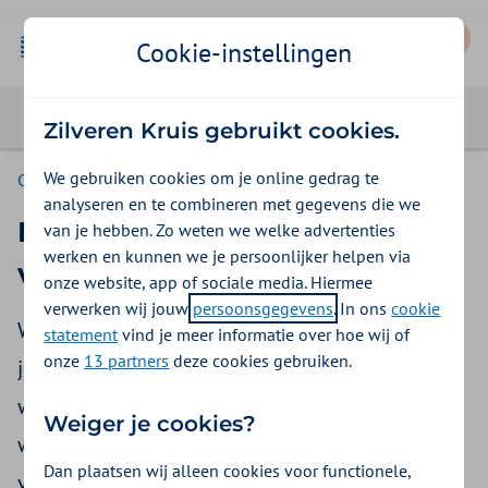
Mijn Zilveren Kruis
Cookie-instellingen
Zilveren Kruis gebruikt cookies.
We gebruiken cookies om je online gedrag te
Consumenten
analyseren en te combineren met gegevens die we
Disclaimer over het gebruik
van je hebben. Zo weten we welke advertenties
werken en kunnen we je persoonlijker helpen via
van de website
onze website, app of sociale media. Hiermee
verwerken wij jouw
persoonsgegevens
. In ons
cookie
We willen je graag complete, bijgewerkte en
statement
vind je meer informatie over hoe wij of
onze
13 partners
deze cookies gebruiken.
juiste informatie op onze website geven. En een
website die altijd en overal goed werkt. Tegelijk
Weiger je cookies?
willen we dat je de informatie makkelijk kunt
Dan plaatsen wij alleen cookies voor functionele,
vinden en lezen. 100% volledig zijn lukt ons